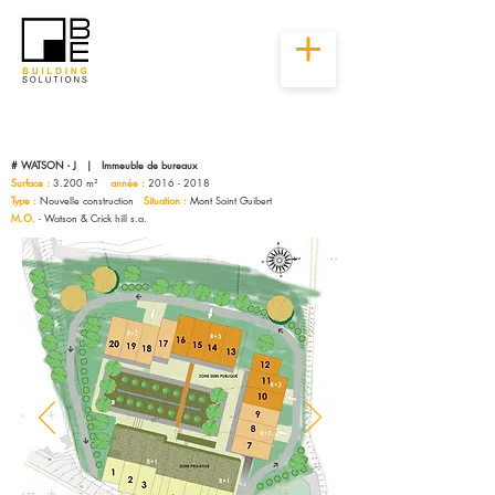
# WATSON - J | Immeuble de bureaux
Surface :
3.200 m²
année :
2016 - 2018
Type :
Nouvelle construction
Situation :
Mont Saint Guibert
M.O.
- Watson & Crick hill s.a.