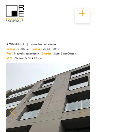
# WATSON - J | Immeuble de bureaux
Surface :
3.200 m²
année :
2016 - 2018
Type :
Nouvelle construction
Situation :
Mont Saint Guibert
M.O.
- Watson & Crick hill s.a.