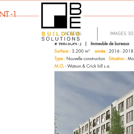
NT -1
ACCEUIL
IMAGES 3D
# WATSON - J | Immeuble de bureaux
Surface :
3.200 m²
année :
2016 - 2018
Type :
Nouvelle construction
Situation :
Mon
M.O.
- Watson & Crick hill s.a.