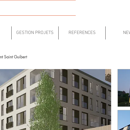
GESTION PROJETS
REFERENCES
NE
t Saint Guibert