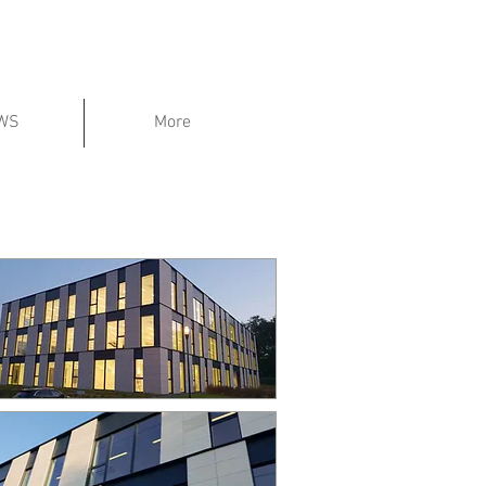
WS
More